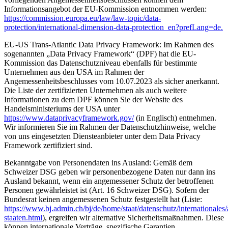
Informationsangebot der EU-Kommission entnommen werden:
https://commission.europa.eu/law/law-topic/data-
protection/international-dimension-data-protection_en?prefLang=de.
EU-US Trans-Atlantic Data Privacy Framework: Im Rahmen des
sogenannten „Data Privacy Framework“ (DPF) hat die EU-
Kommission das Datenschutzniveau ebenfalls für bestimmte
Unternehmen aus den USA im Rahmen der
Angemessenheitsbeschlusses vom 10.07.2023 als sicher anerkannt.
Die Liste der zertifizierten Unternehmen als auch weitere
Informationen zu dem DPF können Sie der Website des
Handelsministeriums der USA unter
https://www.dataprivacyframework.gov/
(in Englisch) entnehmen.
Wir informieren Sie im Rahmen der Datenschutzhinweise, welche
von uns eingesetzten Diensteanbieter unter dem Data Privacy
Framework zertifiziert sind.
Bekanntgabe von Personendaten ins Ausland: Gemäß dem
Schweizer DSG geben wir personenbezogene Daten nur dann ins
Ausland bekannt, wenn ein angemessener Schutz der betroffenen
Personen gewährleistet ist (Art. 16 Schweizer DSG). Sofern der
Bundesrat keinen angemessenen Schutz festgestellt hat (Liste:
https://www.bj.admin.ch/bj/de/home/staat/datenschutz/internationale
staaten.html
), ergreifen wir alternative Sicherheitsmaßnahmen. Diese
können internationale Verträge, spezifische Garantien,