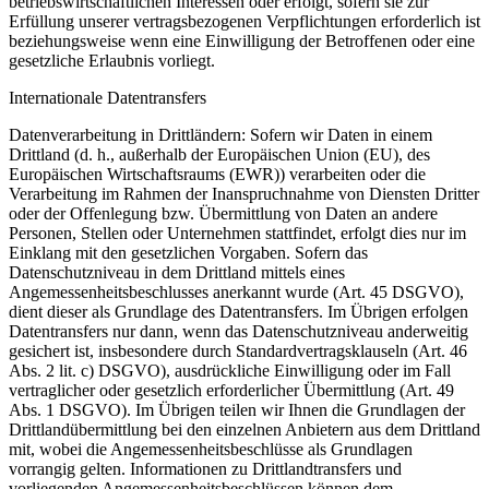
betriebswirtschaftlichen Interessen oder erfolgt, sofern sie zur
Erfüllung unserer vertragsbezogenen Verpflichtungen erforderlich ist
beziehungsweise wenn eine Einwilligung der Betroffenen oder eine
gesetzliche Erlaubnis vorliegt.
Internationale Datentransfers
Datenverarbeitung in Drittländern: Sofern wir Daten in einem
Drittland (d. h., außerhalb der Europäischen Union (EU), des
Europäischen Wirtschaftsraums (EWR)) verarbeiten oder die
Verarbeitung im Rahmen der Inanspruchnahme von Diensten Dritter
oder der Offenlegung bzw. Übermittlung von Daten an andere
Personen, Stellen oder Unternehmen stattfindet, erfolgt dies nur im
Einklang mit den gesetzlichen Vorgaben. Sofern das
Datenschutzniveau in dem Drittland mittels eines
Angemessenheitsbeschlusses anerkannt wurde (Art. 45 DSGVO),
dient dieser als Grundlage des Datentransfers. Im Übrigen erfolgen
Datentransfers nur dann, wenn das Datenschutzniveau anderweitig
gesichert ist, insbesondere durch Standardvertragsklauseln (Art. 46
Abs. 2 lit. c) DSGVO), ausdrückliche Einwilligung oder im Fall
vertraglicher oder gesetzlich erforderlicher Übermittlung (Art. 49
Abs. 1 DSGVO). Im Übrigen teilen wir Ihnen die Grundlagen der
Drittlandübermittlung bei den einzelnen Anbietern aus dem Drittland
mit, wobei die Angemessenheitsbeschlüsse als Grundlagen
vorrangig gelten. Informationen zu Drittlandtransfers und
vorliegenden Angemessenheitsbeschlüssen können dem